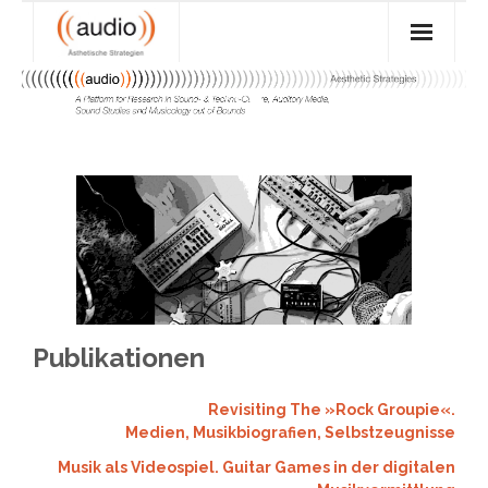
Skip
to
content
Forschung
- Mission Statement
Lehre
- Projekte
- Aktuelle Seminare
Feed
- Publikationen
- Seminar-Archiv
((audio)) Archiv
- - Reihen
- Veranstaltungen
Über ((audio))
- - Abschlussarbeiten – Übersicht
- Das ((audio)) Team
Publikationen
- Ehemalige
Revisiting The »Rock Groupie«.
Medien, Musikbiografien, Selbstzeugnisse
Musik als Videospiel. Guitar Games in der digitalen