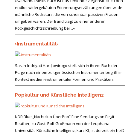
»Katharina Alexis Buch ist das fehlende Gegenstück zu den
endlos widergekäuten Erinnerungserzählungen über wilde
männliche Rockstars, die von scheinbar passiven Frauen
umgeben waren. Der Band trägt zu einer anderen
Rockgeschichtsschreibung bei…«
›Instrumentalität‹
Sarah-Indriyati Hardjowirogo stellt sich in ihrem Buch der
Frage nach einem zeitgenössischen Instrumentenbegriff im
Kontext medien-instrumentaler Formen und Praktiken.
Popkultur und Künstliche Intelligenz
NDR Blue „Nachtclub ÜberPop“ Eine Sendung von Birgit
Reuther, zu Gast: Rolf Großmann von der Leuphana
Universität. Künstliche Intelligenz, kurz KI, ist derzeit ein heiß