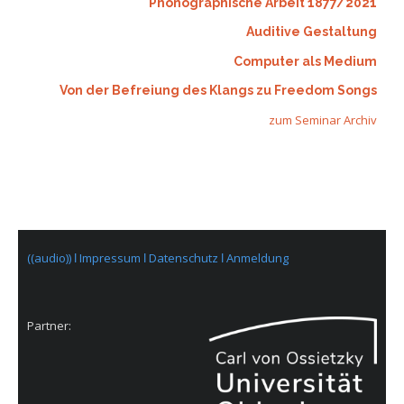
Phonographische Arbeit 1877/2021
Auditive Gestaltung
Computer als Medium
Von der Befreiung des Klangs zu Freedom Songs
zum Seminar Archiv
((audio)) ǀ
Impressum ǀ
Datenschutz ǀ
Anmeldung
Partner: